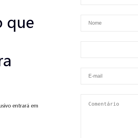
o que
ra
usivo entrará em