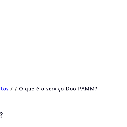
utos
/
/
O que é o serviço Doo PAMM?
?