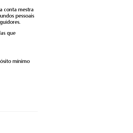
a conta mestra
fundos pessoais
guidores.
das que
pósito mínimo