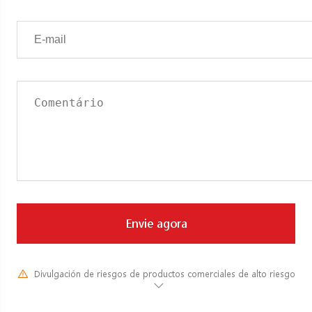
Envie agora
Divulgación de riesgos de productos comerciales de alto riesgo
Devido às mudanças drásticas no valor e preço dos instrumentos