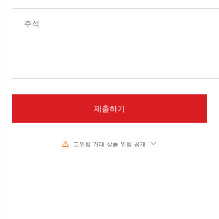
제출하기
고위험 거래 상품 위험 공개
기초 금융 상품의 가치와 가격의 급격한 변화로 인해 주식, 증권, 선물, CFD
및 기타 금융 상품의 거래는 높은 위험을 수반하며 단기간에 초기 투자를
초과하는 큰 손실을 초래할 수 있습니다. 과거 투자 성과는 미래 성과를 나
타내지 않습니다. 당사와 거래를 시작하기 전에 해당 금융 상품과의 거래
위험을 완전히 이해하고 있는지 확인하십시오. 여기에 설명된 위험을 이해
하지 못하는 경우 독립적인 전문가의 조언을 구해야 합니다.