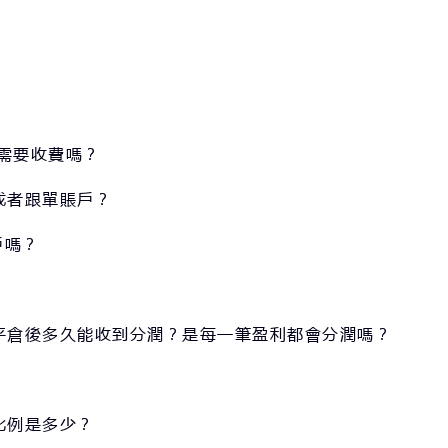
g 需要收費嗎？
或者跟單賬戶？
戶嗎？
平倉後多久能收到分潤？是每一筆盈利都會分潤嗎？
比例是多少？