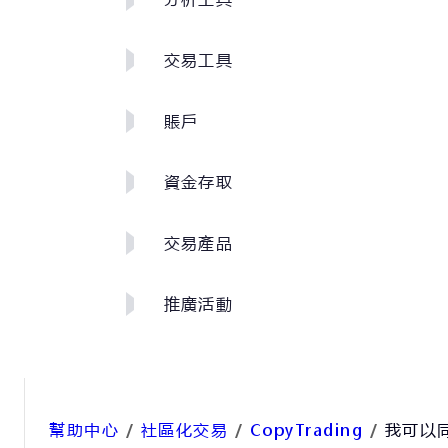
交易工具
賬戶
資金存取
交易產品
推廣活動
幫助中心
/
社區化交易
/
CopyTrading
/
我可以