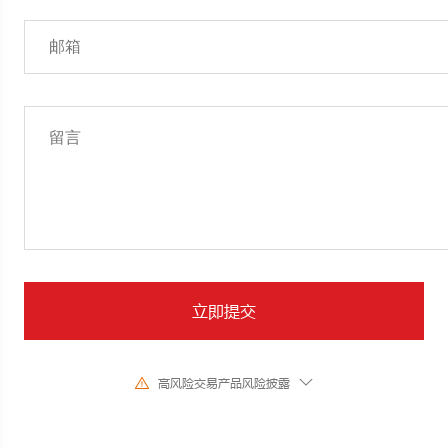
立即提交
高风险交易产品风险披露
由于基础金融工具的价值和价格会有剧烈变动,股票、证券、期货、差价合约
和其他金融产品交易涉及高风险,可能会在短时间内发生超过您的初始 投资
的大额亏损。过去的投资表现并不代表其未来的表现,在与我们进行任何交易