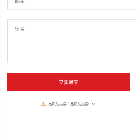
立即提交
高风险交易产品风险披露
由于基础金融工具的价值和价格会有剧烈变动,股票、证券、期货、差价合约
和其他金融产品交易涉及高风险,可能会在短时间内发生超过您的初始 投资
的大额亏损。过去的投资表现并不代表其未来的表现,在与我们进行任何交易
之前,请确保您完全了解使用相应金融工具进行交易的风险。如 果您不了解
此处说明的风险,则应寻求独立专业的意见。