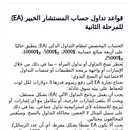
قواعد تداول حساب المستشار الخبير (EA)
للمرحلة الثانية
الحساب المخصص لنظام التداول الذكي (EA) ينطبق حاليًا
على أربعة مبالغ حسابية: $2000، و$5000، و$10000،
و$25000.
يُحظر نسخ التداول أو تداول المرآة – بما في ذلك من خلال
الإشارات أو واجهة برمجة التطبيقات أو منصات التداول
الاجتماعية أو النسخ اليدوي؛
تحتاج تجارة EA إلى دفع رسوم قدرها 3 دولارات لكل لوت
للحفاظ على بيئة سوق عادلة؛
يجب أن يعمل برنامج التداول الآلي (EA) بشكل مستقل،
ويجب ألا يتلقى إشارات خارجية، أو يتكامل مع أي إشارات، أو
يُبرمج للاستجابة لأي استراتيجية تداول جماعي، بما في ذلك
على سبيل المثال لا الحصر، محاكاة التداول بالنسخ. وسيُعتبر
المخالفون محتالين.
يجب ألا يكون EA نشطًا بشكل مفرط، أي أن عدد الرسائل/