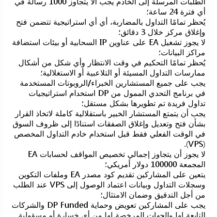
الطلبات المرسلة إلى الخادم يجب ألا يتجاوز 1000 رسالة في
أي فترة 24 ساعة؛
يُحظر تمامًا التداول بالمضاربة، أي أي استراتيجية تتضمن فتح
وإغلاق مركز خلال 3 دقائق؛
لا يجوز تشغيل EA على عناوين IP السحابية أو بيئات استضافة
مراكز البيانات؛
يُحظر تمامًا التحكيم في وقت الانتظار وأي شكل من أشكال
ممارسات التداول المسيئة أو التلاعبية أو الاستغلالية؛
يجب على جميع المستشارين الخبراء/الروبوتات المستخدمة
في برنامج التحدي الممول من DP استخدام استراتيجيات
تداول فريدة تم تطويرها بشكل مستقل؛
يجب أن يتمتع المستشار الخبير باستقلالية كاملة لاتخاذ القرار
بشأن فتح وتعديل وإغلاق الصفقات استنادًا إلى ظروف السوق
في الوقت الفعلي فقط قبل استخدام خادم التداول المخصص
(VPS).
لا يجوز أن يتجاوز إجمالي تخصيص المواقف لحسابات EA
المجمعة 100000 دولار أمريكي؛
يتعين على المشاركين تقديم كود مصدر EA وملفات التكوين
وسجلات التداول وبيانات اعتماد الوصول إلى VPS عند الطلب
من أجل التدقيق وضمان الامتثال؛
يجب على المشاركين تعويض وحماية DP Funded والشركات
التابعة لها والجهات المرخصة لها من أي خسارة أو مسؤولية